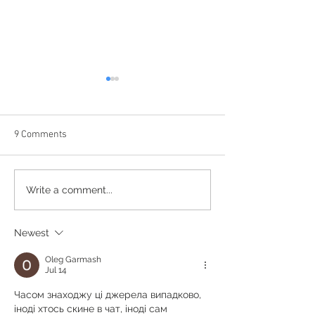
9 Comments
Beautiful Mojave
Flying Like A Virg
Write a comment...
Newest
Oleg Garmash
Jul 14
Часом знаходжу ці джерела випадково, 
іноді хтось скине в чат, іноді сам 