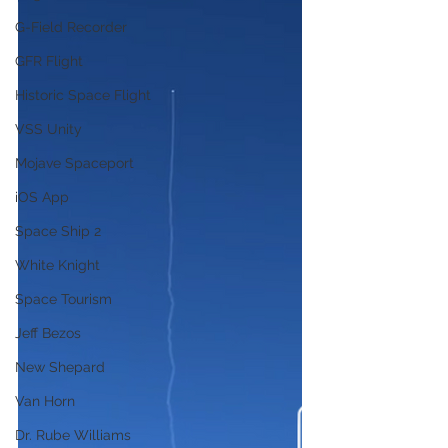
G-Field Recorder
GFR Flight
Historic Space Flight
VSS Unity
Mojave Spaceport
iOS App
Space Ship 2
White Knight
Space Tourism
Jeff Bezos
New Shepard
Van Horn
Dr. Rube Williams