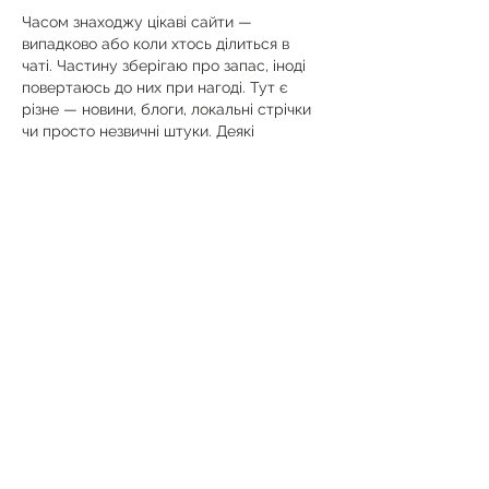
Часом знаходжу цікаві сайти — 
випадково або коли хтось ділиться в 
чаті. Частину зберігаю про запас, іноді 
повертаюсь до них при нагоді. Тут є 
різне — новини, блоги, локальні стрічки 
чи просто незвичні штуки. Деякі 
переглядаю рідко, деякі — коли хочеться 
вийти за межі звичних джерел.  
Поділюсь добіркою — може, хтось 
натрапить на щось нове:  
М
к
х
5
г
нк
w69
п
53
mp
кг
чг
ч
d23
46
н
чн
чо
у
жт
41
ж
кр
сд
54
s7
vb
s4
nw
e19
b4
k55
34
52
пп
кн
с
о
вн
43
вж
мг
r19
r24
36
33
вл
кв
n7
c123
a01
h15
t21
2x5
cb1
т
35
38
пд
пс
км
ол
  Щодо загальної 
інформації — іноді буває корисно мати 
кілька додаткових ресурсів під рукою. 
Це …
Show More
Like
Reply