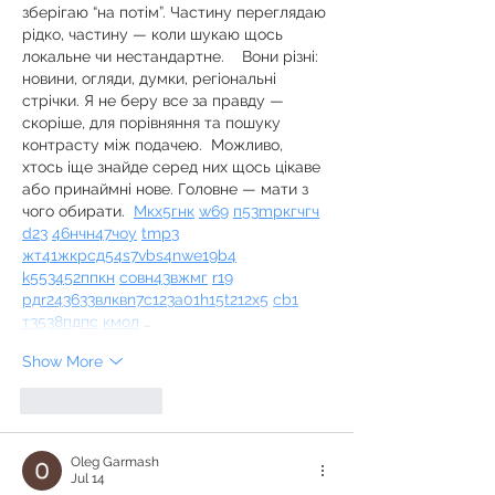
зберігаю “на потім”. Частину переглядаю 
рідко, частину — коли шукаю щось 
локальне чи нестандартне.    Вони різні: 
новини, огляди, думки, регіональні 
стрічки. Я не беру все за правду — 
скоріше, для порівняння та пошуку 
контрасту між подачею.  Можливо, 
хтось іще знайде серед них щось цікаве 
або принаймні нове. Головне — мати з 
чого обирати.  
М
к
х
5
г
нк
w69
п
53
mp
кг
чг
ч
d23
46
н
чн
47
чо
у
tmp3
жт
41
ж
кр
сд
54
s7
vb
s4
nw
e19
b4
k55
34
52
пп
кн
с
о
вн
43
вж
мг
r19
рд
r24
36
33
вл
кв
n7
c123
a01
h15
t21
2x5
cb1
т
35
38
пд
пс
км
ол
 …
Show More
Like
Reply
Oleg Garmash
Jul 14