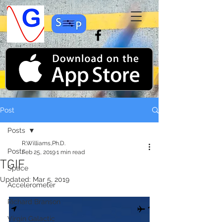
Post
Posts
R.Williams,Ph.D.
Posts
Feb 25, 2019
1 min read
TGIF
Space
Updated:
Mar 5, 2019
Accelerometer
Richard Branson
Virgin Galactic