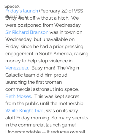
SpaceX
Friday's launch
 (February 22) of VSS 
Blue Origin
Unity went off without a hitch.  We 
were postponed from Wednesday.  
Sir Richard Branson
 was in town on 
Wednesday, but unavailable on 
Friday, since he had a prior pressing 
engagement in South America, raising 
money to help stop violence in 
Venezuela
.  Busy man!  The Virgin 
Galactic team did him proud, 
launching the first woman 
commercial astronaut into space, 
Beth Moses
.  This was kept secret 
from the public until the mothership, 
White Knight Two
, was on its way 
aloft Friday morning. So many secrets 
in the commercial launch game!  
Understandable -- it reduces overall 